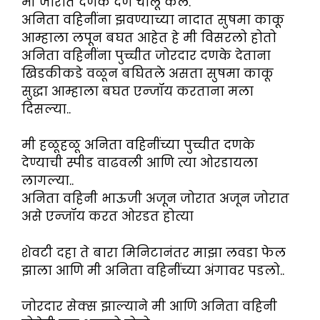
मी जोरात दणके देणे चालू केले.
अनिता वहिनींना झवण्याच्या नादात सुषमा काकू
आम्हाला लपून बघत आहेत हे मी विसरलो होतो
अनिता वहिनींना पुच्चीत जोरदार दणके देताना
खिडकीकडे वळून बघितले असता सुषमा काकू
सुद्धा आम्हाला बघत एन्जॉय करताना मला
दिसल्या..
मी हळूहळू अनिता वहिनींच्या पुच्चीत दणके
देण्याची स्पीड वाढवली आणि त्या ओरडायला
लागल्या..
अनिता वहिनी भाऊजी अजून जोरात अजून जोरात
असे एन्जॉय करत ओरडत होत्या
शेवटी दहा ते बारा मिनिटानंतर माझा लवडा फेल
झाला आणि मी अनिता वहिनींच्या अंगावर पडलो..
जोरदार सेक्स झाल्याने मी आणि अनिता वहिनी