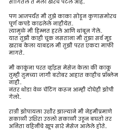
सांगितले ते मला खरंच पटले आहे..
पण आजपर्यंत मी तुझे काका सोडून कुणासमोरच
पूर्ण कपडे काढलेले नाहीयेत..
त्यामुळे मी हिम्मत हरले आणि थांबून गेले..
यात तुझी काही चूक नसताना मी तुझा सर्व मूड
खराब केला याबद्दल मी तुझी परत एकदा माफी
मागते..
मी काकूंना परत व्हॉइस मेसेज केला की काकू
तुम्ही तुमच्या जागी बरोबर आहात काहीच प्रॉब्लेम
नाही..
नंतर थोडा वेळ चॅटिंग करून आम्ही दोघेही झोपी
गेलो..
रात्री झोपायला उशीर झाल्याने मी नेहमीप्रमाणे
सकाळी उशिरा उठलो सकाळी उठून बघतो तर
अनिता वहिनींचे खूप सारे मेसेज आलेले होते..