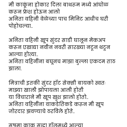
मी काकूंना होकार दिला बाथरूम मध्ये आंघोळ
करून फ्रेश होऊन आलो
अनिता वहिनी वेळेच्या पाच मिनिट आधीच घरी
पोहोचल्या..
अनिता वहिनी खूप सुंदर साडी घालून मेकअप
करून एखाद्या नवीन नवरी सारख्या नटून थटून
आल्या होत्या..
अनिता वहिनींना बघूनच माझा बुल्ला एकदम ताठ
झाला.
मित्राची इतकी सुंदर हॉट सेक्सी बायको स्वतः
माझ्या खाली झोपायला आली होती
या विचाराने मी खूप खुश झालो होतो..
अनिता वहिनींना वाकडेतिकडे करून मी खूप
जोरदार झवण्याचे ठरविले होते..
सुषमा काकू सुद्धा हॉलमध्ये आल्या