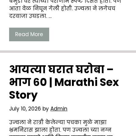
बर्मुडा वर त्याच्या परीणाम स्पष्ट दिसत होता. पण
आता वेळ निघून गेली होती. उज्वला ने लगेचच
दरवाजा उघडला. …
Read More
आयत्या घरात घरोबा –
भाग ६० | Marathi Sex
Story
July 10, 2026
by
Admin
उज्वला ने रात्री केलेल्या पचका मुळे माझा
भ्रमनिरास झाला होता. पण उज्वला च्या नग्न