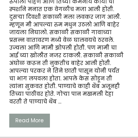
रुपाला पाहणे आणि तिच्या कमनीय काया चा
स्पर्शाने मनात एक वेगळीच मजा आली होती.
दुसऱ्या दिवशी सकाळी मला लवकर जाग आली.
म्हणून मी आपल्या रुम मधुन उठलो आणि बाहेर
जायला निघालो. सकाळी सकाळी गावाच्या
प्रसन्न वातावरण मध्ये वेळ घालवयचे ठरवले.
उज्वला आणि मामी झोपली होती. पण मामी चा
आई च्या खोलीत नजर टाकली. सकाळी सकाळी
अंघोळ करून ती नुकतीच बाहेर आली होती.
आपल्या परकर ने तिने छाती पासून योनी पर्यंत
चा भाग लपवला होता. आपले केस सोडून ती
त्यांना सुकवत होती. पाण्याचे काही थेंब अजूनही
तिच्या पाठीवर होते. गोऱ्या पान मखमली देहा
वरती ते पाण्याचे थेंब …
Read More