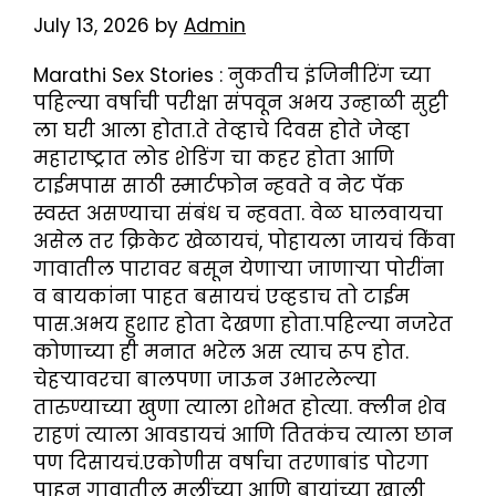
July 13, 2026
by
Admin
Marathi Sex Stories : नुकतीच इंजिनीरिंग च्या
पहिल्या वर्षाची परीक्षा संपवून अभय उन्हाळी सुट्टी
ला घरी आला होता.ते तेव्हाचे दिवस होते जेव्हा
महाराष्ट्रात लोड शेडिंग चा कहर होता आणि
टाईमपास साठी स्मार्टफोन न्हवते व नेट पॅक
स्वस्त असण्याचा संबंध च न्हवता. वेळ घालवायचा
असेल तर क्रिकेट खेळायचं, पोहायला जायचं किंवा
गावातील पारावर बसून येणाऱ्या जाणाऱ्या पोरींना
व बायकांना पाहत बसायचं एव्हडाच तो टाईम
पास.अभय हुशार होता देखणा होता.पहिल्या नजरेत
कोणाच्या ही मनात भरेल अस त्याच रूप होत.
चेहऱ्यावरचा बालपणा जाऊन उभारलेल्या
तारुण्याच्या खुणा त्याला शोभत होत्या. क्लीन शेव
राहणं त्याला आवडायचं आणि तितकंच त्याला छान
पण दिसायचं.एकोणीस वर्षाचा तरणाबांड पोरगा
पाहून गावातील मुलींच्या आणि बायांच्या खाली