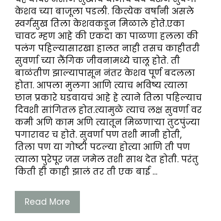
केशव च्या बाजूला पडली. कित्येक वर्षांनी असले
स्वर्गसुख तिला केशवकडून मिळाले होते.एका
चावट म्हण आहे की एकदा का पाळणा हलला की
पलंग पहिल्यासारखा हालत नाही तसच काहीतरी
सुवर्णा च्या लैंगिक जीवनामध्ये चालू होते. ती
बाळंतीण झाल्यापासून नंतर केशव पूर्ण बदलला
होता. आपला मुलगा आणि त्याच भविष्य त्याला
छान प्रकारे घडवायचं आहे हे त्याने तिला पहिल्याच
दिवशी सांगितल होत.त्यामुळे त्याच लक्ष सुवर्णा वर
कमी अणि काम अणि त्यातून मिळणाऱ्या तुटपुंज्या
पगारावर च होते. सुवर्णा पण तशी मानी होती,
तिला पण या गोष्टी पटल्या होत्या आणि ती पण
त्याला पुरेपूर जस जमेल तशी साथ देत होती. परंतु
किती ही काही झालं तर ती एक बाई …
Read More