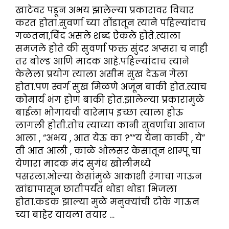
खाटेवर पडून अभय झालेल्या प्रकारावर विचार
करत होता.सुवर्णा च्या तोंडातून त्याने पहिल्यांदाच
गळतना,बिंद असले शब्द ऐकले होते.त्याला
समजले होते की सुवर्णा फक्त सुंदर अप्सरा च नाही
तर बोल्ड आणि मादक आहे.पहिल्यांदाच त्याने
केलेला प्रयोग त्याला असीम सुख देऊन गेला
होता.पण स्वर्ग सुख मिळणे अजून बाकी होत.त्याच
कोमार्य भंग होणं बाकी होत.झालेल्या प्रकारामुळे
बाईला भोगायची वारेमाप इच्छा त्याला होऊ
लागली होती.तोच त्याच्या कानी सुवर्णाचा आवाज
आला , “अभय , आत येऊ का ?”“य येना काकी , ये”
ती आत आली , काळे ओलसर केसातून शाम्पू चा
येणारा मादक मंद सुगंध खोलीमध्ये
पसरला.ओल्या केसांमुळे आकाशी रंगाचा गाऊन
खांद्यापासून छातीपर्यंत थोडा थोडा भिजला
होता.कडक झाल्या मुळे मनुक्यांची टोके गाऊन
च्या बाहेर यायला तयार …