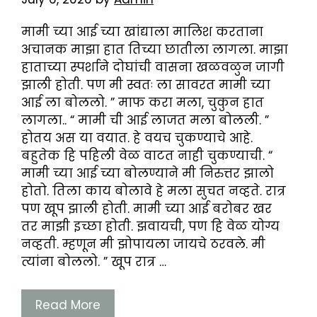
मामी च्या आई च्या खांद्याला मालिश करताना
अचानक माझा हात तिच्या छातीला लागला. माझा
हाताच्या स्पर्शाने दोघांची वासना खळवळुन जागी
झाली होती. पण मी स्वतः ला सावरत मामी च्या
आई ला बोललो. ” माफ करा मला, चुकुन हात
लागला.. “ मामी ची आई लाजत मला बोलली. ”
होतय अस या वयात. हे वयच चुकण्याचे आहे.
बहुतेक हि पहिली वेळ वाटत नाही चुकण्याची. “
मामी च्या आई च्या बोलण्याने मी निरुत्तर झालो
होतो. तिला काय बोलावे हे मला सुचत नव्हते. रात्र
पण खूप झाली होती. मामी च्या आई बरोबर खर
तर माझी इच्छा होती. झवायची, पण हि वेळ योग्य
नव्हती. म्हणून मी झोपायला जायचे ठरवले. मी
त्यांना बोललो. ” खूप रात्र …
Read More