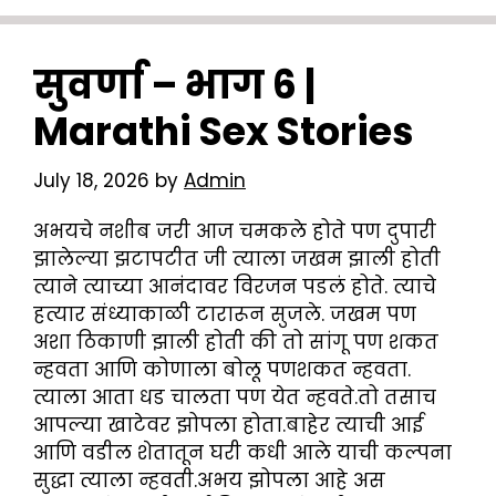
सुवर्णा – भाग 6 |
Marathi Sex Stories
July 18, 2026
by
Admin
अभयचे नशीब जरी आज चमकले होते पण दुपारी
झालेल्या झटापटीत जी त्याला जखम झाली होती
त्याने त्याच्या आनंदावर विरजन पडलं होते. त्याचे
हत्यार संध्याकाळी टारारून सुजले. जखम पण
अशा ठिकाणी झाली होती की तो सांगू पण शकत
न्हवता आणि कोणाला बोलू पणशकत न्हवता.
त्याला आता धड चालता पण येत न्हवते.तो तसाच
आपल्या खाटेवर झोपला होता.बाहेर त्याची आई
आणि वडील शेतातून घरी कधी आले याची कल्पना
सुद्धा त्याला न्हवती.अभय झोपला आहे अस