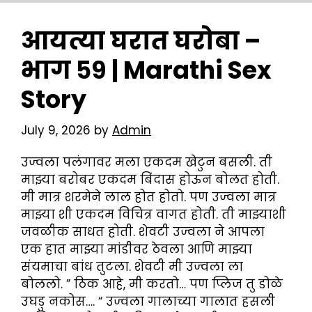
आयत्या घरात घरोबा –
भाग ५९ | Marathi Sex
Story
July 9, 2026
by
Admin
उज्वला पलंगावर मला एकदम खेटुन बसली. ती
माझ्या बरोबर एकदम बिंदास होऊन बोलत होती.
मी मात्र शरमेने लाल होत होतो. पण उज्वला मात्र
माझ्या शी एकदम विचित्र वागत होती. ती माझ्याशी
जवळीक साधत होती. शेवटी उज्वला ने आपला
एक हात माझ्या मांडीवर ठेवला आणि माझ्या
संयमाचा बांध तुटला. शेवटी मी उज्वला ला
बोललो. ” ठिक आहे, मी करतो… पण प्लिज तु डोळे
उघडु नकोस…. “ उज्वला गालाच्या गालात हसली