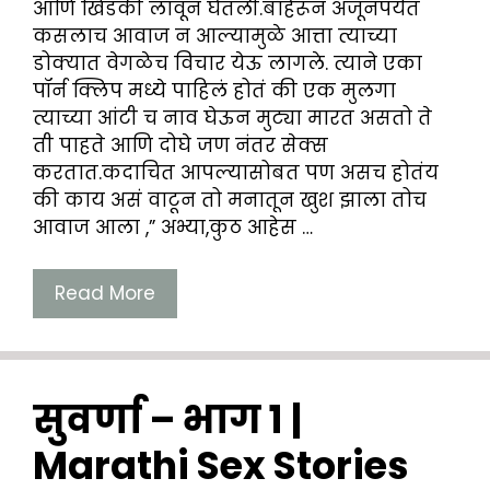
आणि खिडकी लावून घेतली.बाहेरून अजूनपर्यंत
कसलाच आवाज न आल्यामुळे आत्ता त्याच्या
डोक्यात वेगळेच विचार येऊ लागले. त्याने एका
पॉर्न क्लिप मध्ये पाहिलं होतं की एक मुलगा
त्याच्या आंटी च नाव घेऊन मुट्या मारत असतो ते
ती पाहते आणि दोघे जण नंतर सेक्स
करतात.कदाचित आपल्यासोबत पण असच होतंय
की काय असं वाटून तो मनातून खुश झाला तोच
आवाज आला ,” अभ्या,कुठ आहेस …
Read More
सुवर्णा – भाग १ |
Marathi Sex Stories