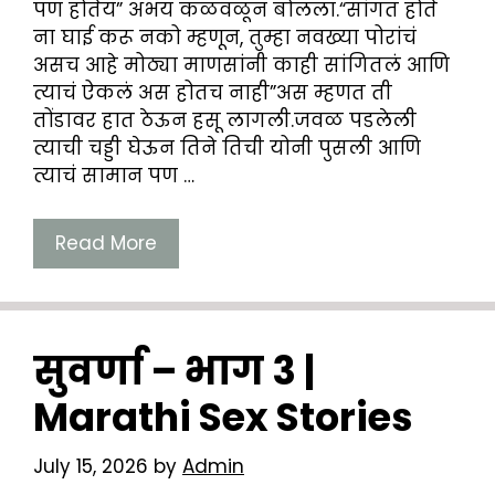
पण होतेय” अभय कळवळून बोलला.“सांगत होते
ना घाई करू नको म्हणून, तुम्हा नवख्या पोरांचं
असच आहे मोठ्या माणसांनी काही सांगितलं आणि
त्याचं ऐकलं अस होतच नाही”अस म्हणत ती
तोंडावर हात ठेऊन हसू लागली.जवळ पडलेली
त्याची चड्डी घेऊन तिने तिची योनी पुसली आणि
त्याचं सामान पण …
Read More
सुवर्णा – भाग 3 |
Marathi Sex Stories
July 15, 2026
by
Admin