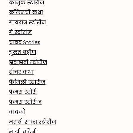
कामुक स्टोरीज
कॉलेजची कथा
गावरान स्टोरीज
गे स्टोरीज
चावट Stories
चुलत बहीण
झवाझवी स्टोरीज
टीचर कथा
फॅमिली स्टोरीज
फेमस स्टोरी
फेमस स्टोरीज
बायको
मराठी सेक्स स्टोरीज
माझी वहिनी