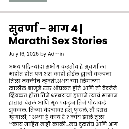
सुवर्णा – भाग 4 |
Marathi Sex Stories
July 16, 2026
by
Admin
अभय पहिल्यांदा संभोग करतोय हे सुवर्णा ला
माहीत होत पण अस काही होईल ह्याची कल्पना
तिला नक्कीच न्हवती.अभय च्या लिंगाच्या
खालील बाजूने रक्त ओघळत होते आणि तो वेदनेने
व्हिवळत होता.तिने थरथरत्या हाताने त्याचं सामान
हातात घेतलं आणि मूठ पकडुन तिने पोटाकडे
झुकवल. तिच्या चेहऱ्यावर हसू फुटलं, ती हसत
म्हणाली, ” अभ्या हे काय रे ? काय झालं तुला
““काय माहित नाही काकी…लय दुखतंय आणि आग