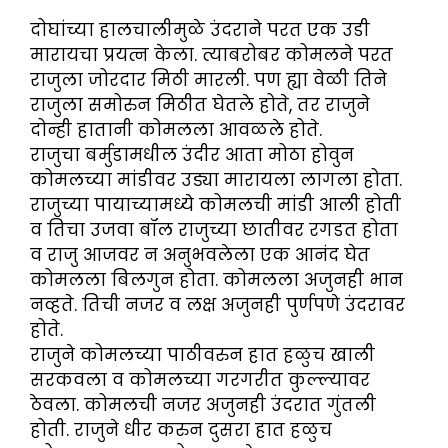
दोघांच्या हालचालीमुळे उंदराने परत एक उडी
मारायचा प्रयत्न केला. त्याबरोबर कोमलने परत
राजुला जोरदार मिठी मारली. पण ह्या वेळी तिने
राजुला समोरुन मिठीत घेतले होते, तर राजुने
दोन्ही हातानी कोमलला आवळले होते.
राजुचा बर्मुडामधील उंदीर आता मोठा होवुन
कोमलच्या मांडीवर उड्या मारायला लागला होता.
राजुच्या पायाच्यामध्ये कोमलची मांडी आली होती
व तिचा उजवा बॉल राजुच्या छातीवर रगडत होता
व राजु आजवर न अनुभवलेला एक आनंद घेत
कोमलला बिलगुन होता. कोमलला अजुनही भान
नव्हते. तिची नजर व लक्ष अजुनही पुर्णपणे उंदरावर
होते.
राजुने कोमलच्या पाठीवरुन हात हळुच खाली
सरकवला व कोमलच्या गरगरीत कुल्ल्यावर
ठेवला. कोमलची नजर अजुनही उंदरात गुंतली
होती. राजुने धीर करुन दुसरा हात हळुच