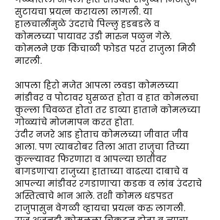
सुटायचा प्रयत्न करायला लागली. या
हालचालींमुळे उंदराचे पिल्लु हडबडले व
कोमलच्या पायावर उडी मारुन पळुन गेले.
कोमलने एक किंचाळी फोडत परत राजुला मिठी
मारली.
आपला हिरो मजेत आपला लवडा कोमलच्या
मांडीवर व पोटावर घुसळत होता व हात कोमलचा
कुल्ला चिवळत होता तर डाव्या हाताने कोमलच्या
गोळ्यांचे मोजमापन करत होता.
उंदीर नजरे आड होताच कोमलच्या जीवात जीव
आला. पण त्याबरोबर तिला आता राजुचा तिच्या
कुल्ल्यावर फिरणारा व आपल्या छातीवर
बागडणाऱ्या राजुच्या हाताच्या वाढत्या दाबाचे व
आपल्या मांडीवर रगडाणाऱ्या कडक व लांब उंदराचे
अस्तित्वाचे भान आले. तशी कोमल धडपडत
राजुपासुन वेगळी व्हायचा प्रयत्न करु लागली.