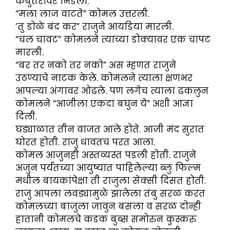
कबुतरावर भिडला.
“मला लाज वाटते” कोमल उत्तरली.
’तु डोळे बंद कर” राजुने आयडिया मारली.
“चल चावट” कोमलने त्याच्या डोक्यावर एक चापट
मारली.
“बर तर नको तर नको” अस म्हणत राजुने
उठण्याचे नाटक केले. कोमलने त्याला क्षणभर
आपल्या अंगावर ओढले. पण लगेच त्याला ढकलुन
कोमलने “आजीला एकदा बघुन ये” अशी आज्ञा
दिली.
घड्याळात तीन वाजत आले होते. आजी मंद सुरात
घोरत होती. राजु धावतच परत आला.
कोमल आजुनही अस्तव्यस्त पडली होती. राजुने
अजुन पर्यंतच्या आयुष्यात पाहिलेल्या ब्लु फिल्म
मधील बायकांपेक्षा ती राजुला सेक्सी दिसत होती.
राजु आपला लवड्यामुळे झालेला तंबु सरळ करत
कोमलच्या बाजुला जावुन बसला व सरळ दोन्ही
हातानी कोमलचे कडक बुब्स समोरुन कुस्करु