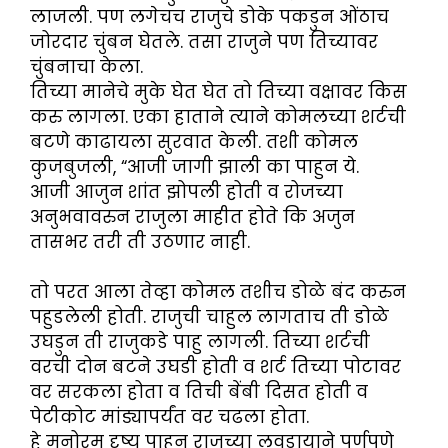
लाजली. पण लगेचच राजुचे डोके पकडुन ओंठाच
जोरदार चुंबन घेतले. तसा राजुने पण तिच्यावर
चुंबनाचा केला.
तिच्या मानेचे मुके घेत घेत तो तिच्या वक्षावर किस
करु लागला. एका हाताने त्याने कोमलच्या शर्टची
बटणे काढायला सुरवात केली. तशी कोमल
कुजबुजली, “आजी जागी झाली का पाहुन ये.
आजी आजुन शांत झोपली होती व रोजच्या
अनुभवावरुन राजुला माहीत होते कि अजुन
तासभर तरी ती उठणार नाही.
तो परत आला तेव्हा कोमल तशीच डोळे बंद करुन
पहुडलेली होती. राजुची चाहुल लागताच ती डोळे
उघडुन ती राजुकडे पाहु लागली. तिच्या शर्टची
वरची दोन बटने उघडी होती व शर्ट तिच्या पोटावर
वर सरकला होता व तिची बेंबी दिसत होती व
पेटीकोट मांड्यापर्यंत वर चढला होता.
हे मनोरम दृष्य पाहुन राजुच्या लवडायाने पुर्णपणे