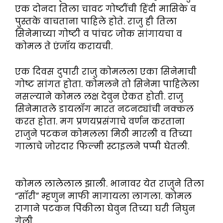
एक दोनदा तिला चावट गोष्टींची हिंदी मासिके व
पुस्तके वाचताना पाहिले होते. राजु ही तिला
सिनेमाच्या गोष्टी व पांचट जोक सांगायचा व
कोमल ते एंजॉय करायची.
एक दिवस दुपारी राजु कोमलला एका सिनेमाची
गोष्ट सांगत होता. कोमलने तो सिनेमा पाहिलेला
नसल्याने कोमल लक्ष देवुन ऐकत होती. राजु
सिनेमातले डायलॉग मारत नटनट्यांची नक्कल
करत होता. मग प्रणयप्रसंगाचे वर्णन करताना
राजुने पटकन कोमलला मिठी मारली व तिच्या
गालाचे जोरदार फिल्मी स्टाइलने पप्पी घेतली.
कोमल लालेलाल झाली. भानावर येत राजुने तिला
“सॉरी” म्हणुन माफी मागायला लागला. कोमल
रागाने पटकन पिंकीला घेवुन तिच्या घरी निघुन
गेली.