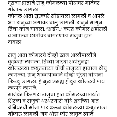
दुसऱ्या हाताने राजु कोमलच्या पोटावर मानेवर
गोंजारु लागला.
कोमल आता सुस्कारे सोडायला लागली व आपले
अंग राजुच्या अंगावर घासु लागली. राजुने मागुन
तिचा कान चावला. “आईग..” करत कोमल शहारली
व आपल्या छातीवर बागडणारा राजुचा हात
दाबला.
राजु आता कोमलचे दोन्ही स्तन आळीपाळीने
कुस्करु लागला. तिच्या जाड्या शर्टातुनही
कोमलच्या कबुतरांच्या चोची राजुच्या हाताना टोचु
लागल्या. राजु आळीपाळीने दोन्ही गुंड्या बोटानी
फिरवु लागला. हे सुख असह्य होवुन कोमलचे पाय
लटपटु लागले.
मानेवर फिरणरा राजुचा हात कोमलच्या शर्टात
शिरला व राजुची थरथरणारी बोटे शर्टाच्या आत
ब्रेसियरची सीमा पार करुन कोमलच्या कबुतराला
गोंजारु लागली. मग थोडा जोर लावुन त्याने