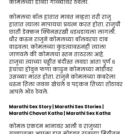
कोमलच्या डाव्या गोळ्यावर ठेवला.
कोमलचा बॉल हातात मावत नव्हता तरी राजु
हातात त्याला मापायचा प्रयत्न करत होता. राजुची
छाती डेक्कन क्विनसरखी धडधडायला लागली.
धीर करुन राजुने कोमलच्या बॉलवरचा दाब
वाढवला. कोमलच्या कुडत्यावरुनही त्याला
जाणवले की कोमलचा स्तन ताठरला आहे.
राजुचा त्याच्या चड्डीत बंदीस्त लवडा आता पुर्ण ६
इंचाचा होवुन फणा काढुन कोमलच्या मांडीवर
उसळ्या मारत होता. राजुने कोमलच्या कंबरेला
धरुन तिला जवळ खेचले व पट्कन तिच्या तोंठावर
आपले ओठ ठेवले.
Marathi Sex Story | Marathi Sex Stories |
Marathi Chavat Katha | Marathi Sex Katha
कोमल एकदम भानावर आली व राजुच्या
गळ्यातला आपला हात सोडवत राजुच्या मिठीतुन