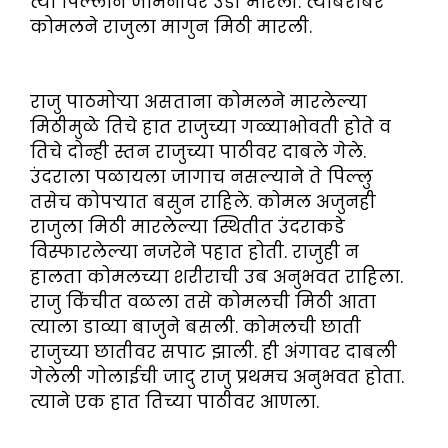
त्या पिल्लाने जमिनीवर उडी मारली. त्याबरोबर
कोमलने राजुला मागुन मिठी मारली.
राजु पाठमोऱ्या असताना कोमलने मारलेल्या
मिठीमुळे तिचे हात राजुच्या गळ्याभोवती होते व
तिचे दोन्ही स्तन राजुच्या पाठीवर दाबले गेले.
उंदराला पळायला जागाच नसल्याने ते पिल्लु
तसेच कोपऱ्यात बसुन राहिले. कोमल अजुनही
राजुला मिठी मारलेल्या स्थितीत उंदराकडे
विस्फारलेल्या नजरेने पहात होती. राजुही न
हालता कोमलच्या शरीराची उब अनुभवत राहिला.
राजु किंचीत वळला तसे कोमलची मिठी आता
त्याला डाव्या बाजुने बसली. कोमलची छाती
राजुच्या छातीवर सपाट झाली. ही अंगावर दाबली
गेलेली गोलाईची जादु राजु प्रथमच अनुभवत होता.
त्याने एक हात तिच्या पाठीवर आणला.