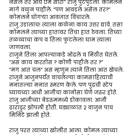
नसेल तर आय ऍम सॉरी” राजु पुटपुटला. कोमलने
मागे वळुन पाहीले. “पण आवडले असेल तर?”
कोमलने घोगऱ्या आवजात विचारले.
राजु उडालाच! त्याला कळेना काय उत्तर द्यावे. तसा
कोमलने त्याच्या हातावर तिचा हात ठेवला. तिच्या
तळव्याचा कंप व तिला फुटलेला घाम त्याला
जाणवला.
राजुने तिला आपल्याकडे ओढले व मिठीत घेतले.
“अस काय करतोस ? कोणी पाहीले तर ?”
“मग आत चल” अस म्हणुन त्याने तिला आत खेचले.
राजुने आजुनपर्यंत वाचलेल्या कामसाहित्याची
मनातल्या मनात स्मरण केले. पण पुढची स्टेप
घ्यायच्या आधी आजीचा कानोसा घेणे जरुर होते.
राजु आजीच्या बेडरुममध्ये डोकावला. आजी
ढाराढुर झोपली होती. घड्याळात २ वाजुन पाच
मिनिटे झाली होते.
राजु परत त्याच्या खोलीत आला. कोमल त्याच्या