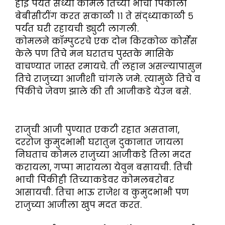
होइ पर्यंत सध्या कोमल तिच्या भाची पिंकीला
बेबीसीटींग करत सकाळी ११ ते संद्ध्याकाळी ५
पर्यंत घरी रहायची ड्युटी लागली.
कोमलने कॉम्पुटरचे एक दोन किरकोळ कोर्सेस
केले पण तिचे मन घरातच पुस्तके मासिके
वाचण्यात जास्त रमायचे. ती लहान असल्यापासुन
तिचे राजुच्या आजीशी चांगले जमे. त्यामुळे तिचे व
पिंकीचे जेवण झाले की ती आजीकडे येउन बसे.
राजुची आजी पुण्यात एकटी रहात असताना,
दररोज कुमुदभाभी घरातुन दुकानात जायला
निघताच कोमल राजुच्या आजीकडे तिला मदत
करायला, गप्पा मारायला येवुन बसायची. तिची
भाची पिंकीही तिच्याकडेवर कोमलबरोबर
आसायची. तिचा भाऊ राजेश व कुमुदभाभी पण
राजुच्या आजीला खुप मदत करत.