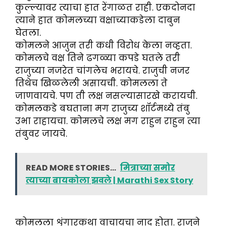
कुल्ल्यावर त्याचा हात रेंगाळत राही. एकदोनदा
त्याने हात कोमलच्या वक्षाच्याकडेला दाबुन
घेतला.
कोमलने आजुन तरी कधी विरोध केला नव्हता.
कोमलचे वक्ष तिने ढगळ्या कपडे घतले तरी
राजुच्या नजरेत चांगलेच भरायचे. राजुची नजर
तिथेच खिळलेली असायची. कोमलला ते
जाणवायचे. पण ती लक्ष नसल्यासारखे करायची.
कोमलकडे बघताना मग राजुच्य शॉर्टमध्ये तंबु
उभा राहायचा. कोमलचे लक्ष मग राहुन राहुन त्या
तंबुवर जायचे.
READ MORE STORIES...
मित्राच्या समोर
त्याच्या बायकोला झवले | Marathi Sex Story
कोमलला शृंगारकथा वाचायचा नाद होता. राजुने