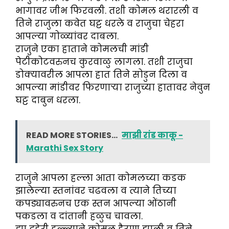
भागावर जीभ फिरवली. तशी कोमल थरारली व
तिने राजुला कवेत घट्ट धरले व राजुचा चेहरा
आपल्या गोळ्यांवर दाबला.
राजुने एका हाताने कोमलची मांडी
पेटीकोटवरुनच कुरवाळु लागला. तशी राजुचा
डोक्यावरील आपला हात तिने सोडुन दिला व
आपल्या मांडीवर फिरणाऱ्या राजुच्या हातावर नेवुन
घट्ट दाबुन धरला.
READ MORE STORIES...
माझी रांड काकू -
Marathi Sex Story
राजुने आपला हल्ला आता कोमलच्या कडक
झालेल्या स्तनांवर चढवला व त्याने तिच्या
कपड्यावरुनच एक स्तन आपल्या ओंठानी
पकडला व दांतानी हळुच चावला.
ह्या दुहेरी हल्ल्याने कोमल हैराण झाली व तिने