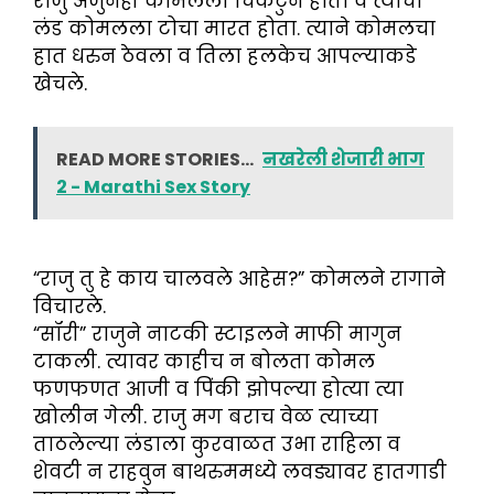
राजु अजुनही कोमलला चिकटुन होता व त्याचा
लंड कोमलला टोचा मारत होता. त्याने कोमलचा
हात धरुन ठेवला व तिला हलकेच आपल्याकडे
खेचले.
READ MORE STORIES...
नखरेली शेजारी भाग
2 - Marathi Sex Story
“राजु तु हे काय चालवले आहेस?” कोमलने रागाने
विचारले.
“सॉरी” राजुने नाटकी स्टाइलने माफी मागुन
टाकली. त्यावर काहीच न बोलता कोमल
फणफणत आजी व पिंकी झोपल्या होत्या त्या
खोलीन गेली. राजु मग बराच वेळ त्याच्या
ताठलेल्या लंडाला कुरवाळत उभा राहिला व
शेवटी न राहवुन बाथरुममध्ये लवड्यावर हातगाडी