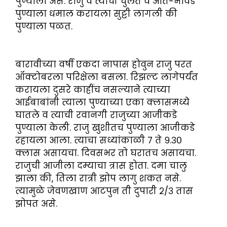
पुण्याला असे. राजु व त्याची चुलत व आते-भावंडे
पुण्याला धमाल करायला सुट्टी लागली की
पुण्याला पळत.
बारावीच्या वर्षी एकदा नापास होवुन राजु परत
ऑक्टोबरला परिक्षेला बसला. रिझल्ट लागेपर्यंत
करायला दुसरे काहींच नसल्याने त्याच्या
आईबाबांनी त्याला पुण्याच्या एका क्लासमध्ये
घातले व त्याची रवानगी राजुच्या आजीकडे
पुण्याला केली. राजु खुशीतच पुण्याला आजीकडे
रहायला आला. त्याचा सध्यांकाळी ७ ते ९.३०
क्लास असायचा. दिवसभर तो घरातच असायचा.
राजुची आजीला दम्याचा त्रास होता. दमा चालु
झाला की, तिला रात्री झोप लागु शकत नसे.
त्यामुळे जेवणखाण आटपुन ती दुपारी २/३ तास
झोपत असे.