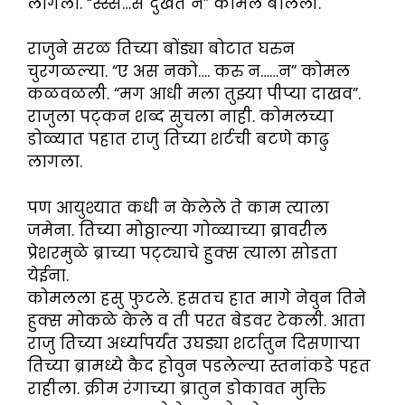
लागला. “स्स्स…स दुखत न” कोमल बोलली.
राजुने सरळ तिच्या बोंड्या बोटात घरुन
चुरगळल्या. “ए अस नको…. करु न……न” कोमल
कळवळली. “मग आधी मला तुझ्या पीप्या दाखव”.
राजुला पट्कन शब्द सुचला नाही. कोमलच्या
डोळ्यात पहात राजु तिच्या शर्टची बटणे काढु
लागला.
पण आयुश्यात कधी न केलेले ते काम त्याला
जमेना. तिच्या मोठ्ठाल्या गोळ्याच्या ब्रावरील
प्रेशरमुळे ब्राच्या पट्ट्याचे हुक्स त्याला सोडता
येईना.
कोमलला हसु फुटले. हसतच हात मागे नेवुन तिने
हुक्स मोकळे केले व ती परत बेडवर टेकली. आता
राजु तिच्या अर्ध्यापर्यंत उघड्या शर्टातुन दिसणाऱ्या
तिच्या ब्रामध्ये कैद होवुन पडलेल्या स्तनांकडे पहत
राहीला. क्रीम रंगाच्या ब्रातुन डोकावत मुक्ति