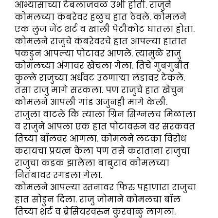
आभ्यासाच्या टेबलाजवळ उभी होती. राजुने
कोमलच्या कंबरेवर हळुच हात ठेवले. कोमलने
एक लुज जेंट शर्ट व खाली पेटीकोट घातला होता.
कोमलने राजुचे कंबरेवरचे हात आपल्या हातात
पकडुन आपल्या पोटावर आणले. त्यामुळे राजु
कोमलच्या अंगावर खेचला गेला. तिचे गुबगुबीत
कुल्ले राजुच्या अर्धवट उठणाऱ्या लंडावर टेकले.
तसा राजु मागे सरकला. पण राजुचे हात खेचुन
कोमलने आपली गांड अजुनही मागे केली.
राजुला वाटले कि त्याला ग्रिन सिग्नलच मिळाला
व राजुने आपला एक हात पोटावरुन वर सरकवत
तिच्या बॉलवर आणला. कोमलने लटका विरोध
करायचा प्रयत्न केला पण तसे कराताना राजुचा
राजुचा कडक झालेला बाबुराव कोमलच्या
नितंबावर रगडला गेला.
कोमलने आपल्या स्तनावर फिरु पहाणारा राजुचा
हात सोडुन दिला. राजु जोमाने कोमलचा बॉल
तिच्या शर्ट व ब्रेसियरवरुन कुरवाळु लागला.