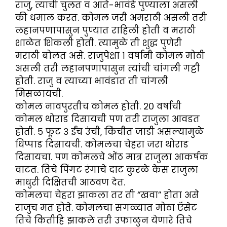
राजु, त्याची चुलत व आते-भावंडे पुण्याला असली
की धमाल करत. कोमल जरी अमराठी असली तरी
लहानपणापासुन पुण्यात राहिली होती व मराठी
शाळेत शिकली होती. त्यामुळे ती शुद्ध पुणेरी
मराठी बोलत असे. राजुपेक्षा १ वर्षांनी कोमल मोठी
असली तरी लहानपणापासुन त्यांची चांगली गट्टी
होती. राजु व त्याच्या भावंडात ती चांगली
मिसळायची.
कोमल नावपुरतीच कोमल होती. २० वर्षाची
कोमल थोराड दिसायची पण तरी राजुला आवडत
होती. ५ फूट ३ ईंच उंची, किंचीत जाडी असल्यामुळे
धिप्पाड दिसायची. कोमलचा चेहरा जरा थोराड
दिसायचा. पण कोमलचे ओंठ मात्र राजुला आकर्षक
वाटत. तिचे पिंगट रंगाचे दाट कुरळे केस राजुला
माधुरी दिक्षितची आठवण देत.
कोमलचा चेहरा झाकला तर ती “खवा” होता असे
राजुच मत होते. कोमलचा सगळ्यात मोठा ऍसेट
तिचे कितीहि झाकले तरी उफाळुन येणारे तिचे