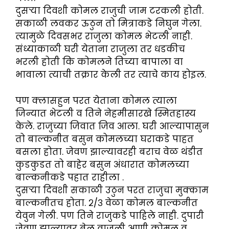
दुसऱ्या दिवशी कोमल राजुची जाम टरकली होती.
सकाळी लवकर ऊठुन तो मित्राकडे निघुन गेला.
त्यामुळे दिवसभर राजुला कोमल भेटली नाही.
संध्याकाळी घरी येताना राजुला तर धडकीच
भरली होती कि कोमलने तिच्या बापाला वा
भावाला त्याची तक्रार केली तर त्याचे काय होइल.
पण क्लासहुन परत येताना कोमल त्याला
जिन्यात भेटली व तिने नेहमीसारखे स्मितहास्य
केले. राजुच्या जिवात जिव आला. घरी आल्यापासुन
तो बाल्कनीत बसुन कोमलच्या घराकडे पाहत
बसला होता. जेवण झाल्यावरही बराच वेळ थंडीत
कुडकुडत तो बाहेर बसुन अंधारात कोमलच्या
बाल्कनीकडे पहात राहीला .
दुसऱ्या दिवशी सकाळी उठुन परत राजुचा मुक्काम
बाल्कनीतच होता. २/३ वेळा कोमल बाल्कनीत
येवुन गेली. पण तिने राजुकडे पाहिले नाही. दुपारी
जेवण झाल्यावर बेल वाजली आणी कोमल व