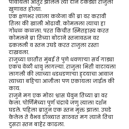
पावायला आतुर झालेले त्या दोन टेकड्या राजुला
खुणावत होत्या.
एक क्षणभर त्याला कळेना की ब्रा वर करावी
तिला की खाली ओढावी. कोमलला त्याचा हा
गोंधळ कळला. परत किंचीत स्मितहास्य करत
कोमलने ब्रा तिच्या बोटाने स्तनावरुन वर
ढकलली व स्तन उघडे करत राजुला रस्ता
दाखवला.
राजुच्या छातीत मुंबई ते पुणे धवणाऱ्या सर्व गाड्या
एकच वेळी धावु लागल्या. राजुला भिती वाटायला
लागली की त्याच्या धडधडणाऱ्या ह्र्‌दयाचा आवाज
त्याच्या बहिऱ्या आजीला पण एकायला जाईल की
काय.
राजुने मग एक मोठा श्वास घेवुन तिच्या ब्रा वर
केला. पोर्णिमेच्या पुर्ण चंद्राचे जणु त्याला दर्शन
घडले. पहिला ब्रातुन एक स्तन मुक्त झाला. उघडे
केलेल ते वैभव डोळ्यात साठवत मग त्याने तिचा
दुसरा स्तन बाहेर काढला.