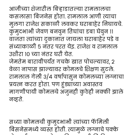
आजीच्या शेजारील बिऱ्हाडातल्या रामलालचा
कसलासा बिजनेस होता. रामलाल आणी त्याचा
मुलगा राजेश सकाळी लवकर घराबाहेर निघायचे.
कुमुदभाभी जेवण बनवुन तिघांचा डबा घेवुन ११
वाजता त्यांच्या दुकानात जायला घराबाहेर पडे व
संध्याकाळी ५ नंतर परत येइ. राजेश व रामलाल
उशीरा १० च्या नंतर घरी येत.
जेमतेम बारावीपर्यंत गचके खात पोचल्यावर, २
वेळा नापास झाल्यावर कोमलचे शिक्षण सुटले.
रामलाल गेली ३/४ वर्षापासुन कोमलच्या लग्नाचा
प्रयत्न करत होता. पण हुंड्याच्या अवास्तव
मागणीपायी कोमलचे अजुनही कुठेही नक्की झाले
नव्हते.
सध्या कोमलची कुमुदभाभी त्यांच्या फॅमिली
बिसनेसमध्ये व्यस्त होती. त्यामुळे लग्नाचे पक्के