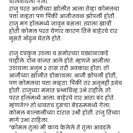
चालवायला गेला.
राजु परत आजीच्या खोलीत आला तेव्हा कोमलचा
पत्ता नव्हता पण पिंकी आजीजवळ झोपली होती.
राजु मग हॉलमध्ये जावुन बसला. त्याला खात्री
होती कोमल परत येणार कारण तिने बाहेरचे दार
नुसते ओढुन घेतले होते.
राजु दचकुन उठला व समोरच्या घड्याळाकडे
पाहीले. दोन वाजत आले होते. म्हणजे आजीला
उठायला अजुन २ तास तरी अवकाश होता. तो
आजीच्या खोलीत डोकावला. आजी झोपली होती,
पण कोमलचा पत्ता नव्हता. पिंकी तर अजुनही इथेच
होती. राजुच्या मनात प्रश्नचिन्ह उभे राहीले. तो
परत हॉलमध्ये आला. बाहेरचे दार आता बंद होते.
म्हणजे?? तो धावतच दुसऱ्या बेडरुममध्ये गेला.
कोमल बाल्कनीच्या दारात उभी होती. राजु तिच्या
मागे उभा राहिला.
“कोमल तुला मी काय केलेले ते तुला आवडले