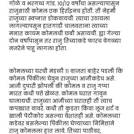
गोळे व भरगच्च गांड. १०/१२ वर्षाचा असल्यापासुन
राजुसाठी कोमल एक हिरॉइनच होती. ती नेहमी
राजुच्या स्वप्नात डोकवायची. त्याचा उठायला
लागल्यापसुन हातगाडी चालवताना त्याच्या
मनात कायम कोमलची छबी असायची. ह्या गेल्या
दोन वर्षांपासुन तर राजु तिच्याकडे फारच वेगळ्या
नजरेने पाहु लागला होता.
कोमलच्या घरची मंडळी ११ वाजता बाहेर पडली कि
कोमल पिंकीला घेवुन राजुच्या आजीकडेच असे.
आजी दुपारी झोपली की कोमल व राजु गप्पा
मारत कधी पत्ते खेळत. कोमल घरात गावुन
घालायची. राजुच्या आजीच्या घरातही ती त्याच
कपड्यात वावरे. कधी ती कुडता किंवा लूज शर्ट व
खाली पेटीकोट असल्या वेशातही असे. कोमलच्या
कडेवर बसलेल्या पिंकीला घेण्याच्या निमित्ताने
राजु कोमलला हात लावे. तिच्या पाठीवर,