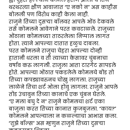
थरथरत्या क्षीण आवाजात “ए नको न” अस काहीस
बोलली पण विरोध काही केला नाही.
राजुने तिच्या दुसऱ्या बॉलवर आपले ओंठ टेकवले
तसे कोमलने आवेगाने परत कवटाळले. राजुच्या
ओंठाना कोमलच्या ताठरलेला निप्पाल लागत
होता. त्याने आपल्या दातात हळुच दाबला.
परत कोमलने राजुचा चेहरा आपल्या दोन्ही
हातानी धरला व ती त्याच्या केसावर चुंबनाचा
वर्षाव करु लागली. राजुला आता टारगेट सापडले
होते. आपल्या ओंठात पकडलेले कोमलचे बोंड तो
तिच्या कपड्यावरुनच चोखु लागला. राजुच्या
लाळेने तिचा शर्ट ओला होवु लागला. राजुने आपले
तोंड उंचावुन तिच्या कानाचे एक चुंबन घेतले.
“ए मला बघु दे न” राजुने कोमलचा शर्ट एका
बाजुला करत तिच्या कानात कुजबुजला. “काय?”
कोमलने आपल्याला न कळल्याचा आभास कला.
“तुझे बॉल्स” अस म्हणुन राजुने तिच्या दुसऱ्या