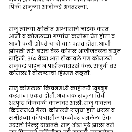
पिंकी राजुच्या आजीकडे अवतरल्या.
राजु त्याच्या खोलीत आभ्यासाचे नाटक करत
आजी व कोमलच्या गप्पांचा कनोसा घेत होता व
आजी कधी झोपते याची वाट पहात होता. आजी
झोपली तरी बराच वेळ कोमल आजीजवळच बसुन
राहिली. ३/४ वेळा आत डोकावले पण कोमलने
राजुकडे पाहुन न पाहील्यासरखे केले. राजुची तर
कोमलशी बोलण्याची हिम्मत नव्हती.
राजु कोमलला किचनमध्ये काहीतरी खुडबुड
करताना एकत होती. अचानक राजुला तिची
अस्फुट किंकाळी कानावर आली. राजु धावतच
किचनमध्ये गेला. कोमलने राजुचा हात धरला व
समोरच्या कोपऱ्यातील फळीवर बसलेला ऐक
उंदराचे पिल्लु दाखवले. राजु थोडा पुढे झाला तसे