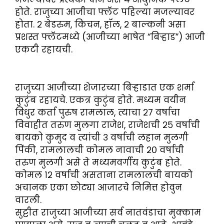
होते. राजुच्या आजीचा फ्लॅट पहिल्या मजल्यावर
होता. २ बेडरुम, किचन, हॉल, २ बाल्कनी असा
प्रशस्त फ्लॅटमध्ये (आजीच्या भाषेत “बिऱ्हाड”) आजी
एकटी रहायची.
राजुच्या आजीच्या शेजारच्या बिऱ्हाडात एक शर्मा
कुटुंब रहायचे. एकत्र कुटुंब होते. मध्यम वयीन
विधुर कर्ता पुरुष रामलाल, त्याचा २७ वर्षाचा
विवाहीत तरुण मुलगा राजेश, राजेशची २५ वर्षाची
बायको कुमुद व त्यांची ३ वर्षाची लहान मुलगी
पिंकी, रामलालची कोमल नावाची २० वर्षाची
तरुण मुलगी असे ते मध्यमवर्गीय कुटुंब होते.
कोमल १२ वर्षाची असताना रामलालची बायको
अचानक एका छोट्या आजारचे निमित्त होवुन
वारली.
सुट्टीत राजुच्या आजीच्या सर्व नातवंडाचा मुक्काम