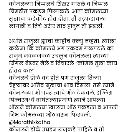
कोमलच्या निप्पलचे शिखर गाठले व निप्पल
चिमटीत पकडुन पिरगळले. आता कोमलच्या
सुखाचा कडेकोट होत होता. ती तड्फडायला
लागली व तिचे शरीर ताठ होवुन ती झडली.
अर्थात राजुला ह्याचा काहीच क्ल्यु नव्हता. त्याला
कळेना कि कोमलचे अंग एकदम गळपटले का.
राजुने जवळजवळ उचलुन कोमलला त्याच्या
सिंगल बेडवर नेले व विचारले “कोमल तुला काय
होतय का?”
कोमलचे डोळे बंद होते पण राजुला तिच्या
चेहऱ्यावर अतिव सुखाचा भाव दिसला. तसे त्याने
कोमलच्या ओंठावर त्याचे ओंठ टेकवले. इंग्लिश
पिक्चरमध्ये बघितल्याप्रमाणे त्याने आपल्या
ओंठाने कोमलचा खालचा ओंठ पकडला व आपली
जिभ कोमलच्या ओंठावरुन फिरवली.
@Marathixkatha
कोमलने डोळे उघडुन राजुकडे पाहिले व ती