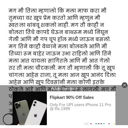
मग मी तिला म्हणालो कि मला माफ करा मी
तुमच्या वर खूप प्रेम करतो आणि म्हणून मी
स्वतःला थांबवू शकलो नाही. मग ती काही न
बोलता तिचे कापडे घेऊन बाथरूम मध्ये निघून
गेली आणि मी गप चूप हॉल मध्ये जाऊन बसलो.
मग तिने काही वेळाने मला बोलवले आणि मी
तिच्या रूम बाहेर जाऊन उभा राहिलो आणि तिने
मला आत यायला सांगितले आणि मी आत गेलो
तर ती मला चीटकली. मग ती म्हणाली कि तू खूप
चांगला आहेस राजा, तू मला आज खूप आनंद दिला
आहेस आणि खूप दिवसांनी मला कोणी इतके
ठोकले आहे आणि मला कीस करू लागली. मग मी
पण तिला कीस करू लागलो आणि मग आम्ही मग
आम्ही तिथेच झोपलो. मग मी सकाळी घरी आलो
आणि आता जेव्हा वेळ असतो तेव्हा आम्ही ठोका
ठोकी करतो.