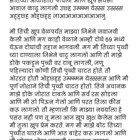
सातव्या आकाशात पोचली आणि खूप सेक्सी
आवाज काढू लागली उछ्ह उम्म्म्म येस्स्स उस्स्स्स
अह्ह्छ्ह ओह्छ्ह्ह जाआआआआआआआनु.
मी तिची खूप वेळपर्यंत माझ्या जिभेने जवाजवी
केली आणि मग काही वेळाने आम्ही दोघे 69 मध्ये
येऊन दोघांची तहान भागवली. मग मी तिच्या पुच्ची
च्या दाण्याला जिभेने चाटू लागलो आणि ती माझे
डोके पकडून पुच्ची वर दाबू लागली, जणू
पहिल्यांदा कोणी तिची पुच्ची चाटत होते. ती
ओरडत होती ओह्छ्ह्ह उम्म्म्मम येस्स्स्सस आणि मी
पूर्ण जोशाने तिची पुच्ची चाटत होतो. तिने अचानक
माझे डोके जोरात दाबले आणि सर्व रस सोडला
आणि मी तो पिऊन गेलो आणि परत तिला कीस
करू लागलो. ती म्हणाली कि माझ्या नवर्याला हे
पसंत नही पण तू मला आज खूप खुश केलेस आणि
मी तुला खूप प्रेम करते. मग मी माझे बोट तिच्या
पुच्चीत घातले आणि आत बाहेर करू लागलो आणि