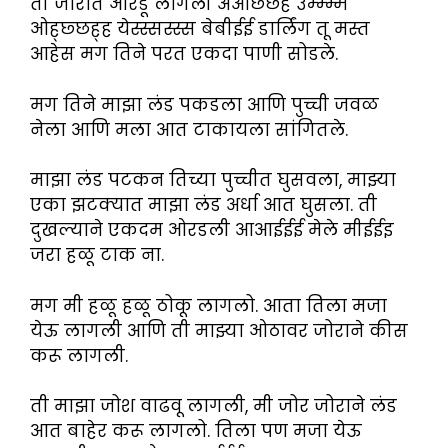
ती जोरात ओरडू लागली अआछ्छ्ह उम्म्म्म
ओह्छ्छह्ह येस्स्सस्स्स बेबीईई डार्लिंग तू मस्त
आहेस मग तिने परत एकदा पाणी सोडले.
मग तिने माझा लंड पकडला आणि पुच्ची जवळ
नेला आणि मला आत टाकायला सांगितले.
माझा लंड पटकन तिच्या पुच्चीत घुसवला, माझ्या
एका झटक्यात माझा लंड अर्धा आत घुसला. ती
दुखल्याने एकदम ओरडली आआईईई मेले मीईईइ
जरा हळू टाक ना.
मग मी हळू हळू ठोकू लागलो. आता तिला मजा
येऊ लागली आणि ती माझ्या ओठावर जोराने कीस
करू लागली.
ती माझा जोश वाढवू लागली, मी जोर जोराने लंड
आत बाहेर करू लागलो. तिला पण मजा येऊ