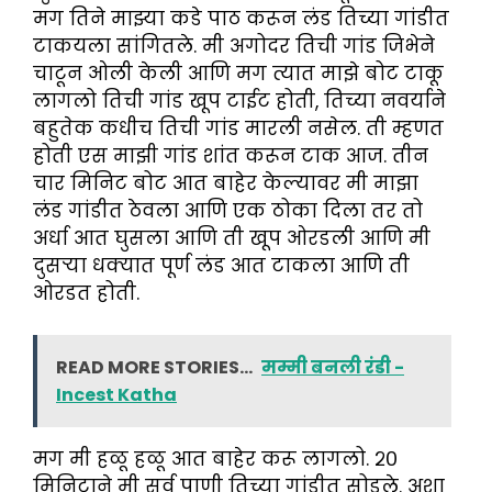
मग तिने माझ्या कडे पाठ करून लंड तिच्या गांडीत
टाकयला सांगितले. मी अगोदर तिची गांड जिभेने
चाटून ओली केली आणि मग त्यात माझे बोट टाकू
लागलो तिची गांड खूप टाईट होती, तिच्या नवर्याने
बहुतेक कधीच तिची गांड मारली नसेल. ती म्हणत
होती एस माझी गांड शांत करून टाक आज. तीन
चार मिनिट बोट आत बाहेर केल्यावर मी माझा
लंड गांडीत ठेवला आणि एक ठोका दिला तर तो
अर्धा आत घुसला आणि ती खूप ओरडली आणि मी
दुसऱ्या धक्यात पूर्ण लंड आत टाकला आणि ती
ओरडत होती.
READ MORE STORIES...
मम्मी बनली रंडी -
Incest Katha
मग मी हळू हळू आत बाहेर करू लागलो. २०
मिनिटाने मी सर्व पाणी तिच्या गांडीत सोडले. अशा