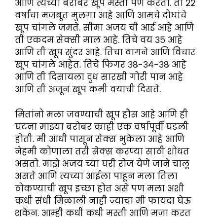
आणि त्यच्या बरोबर खूप मस्ती पण करतो. तो २२
वर्षांचा मजबूत मुलगा आहे आणि आमचे दोघांचे
खूप चांगले जमते. सीमा अजय ची आई आहे आणि
ती एकदम सेक्सी माल आहे. तिचे वय ३५ आहे
आणि ती खूप सुंदर आहे. तिचा वागने आणि विचार
खूप चांगले आहेत. तिचे फिगर ३८-३४-३८ आहे
आणि ती दिसायला दुध सारखी गोरी पान आहे
आणि ती अजून खूप कमी वयाची दिसते.
मितांनो मला जवण्याची खूप हौस आहे आणि ही
घटना माझ्या बरोबर काही एक वर्षापूर्वी घडली
होती. मी आधी पासून सेक्स भुकेला आहे आणि
नेहमी कोणाला तरी सेक्स करण्या साठी शोधत
असतो. माझे अजय च्या घरी रोज येणे जाने चालू
असते आणि त्यच्या आईला पाहून मला तिला
ठोकण्याची खूप इच्छा होत असे पण मला अशी
कधी संधी मिळाली नाही ज्याचा मी फायदा घेऊ
शकेन. आम्ही कधी कधी मस्ती आणि मजा करत