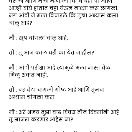
बसली आणि मला म्हणाली कि घे चहा पी आणि
आम्ही दोघे हातात चहा घेऊन नाश्ता करू लागलो.
मग आंटी ने मला विचारले कि तुझा अभ्यास कसा
चालू आहे?
मी : खूप चांगला चालू आहे.
ती : तू आज काल घरी का येत नाहीस?
मी : आंटी परीक्षा आहे त्यामुळे मला जास्त वेळ
मिळू शकत नाही.
ती : बर बेटा चांगली गोष्ट आहे आणि तुमचा
अभ्यास चांगला करा.
मी : अरे अजय तुझा वाढ दिवस तीन दिवसांनी आहे
तू साजरा करणार आहेस ना?