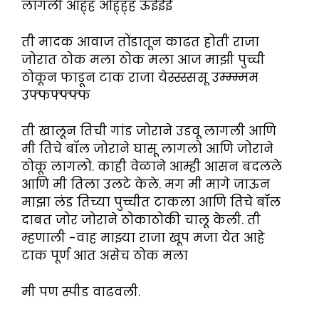
लागली आह्ह ओह्ह्ह ऊईईई
ती मादक आवाज तोंडातून काढत होती राजा
जोरात ठोक मला ठोक मला आज माझी पुच्ची
ठोकून फाडून टाक राजा येस्स्स्ससू उम्म्म्मम
उफ्फफ्फ्फ्फ
ती खालून तिची गांड जोराने उडवू लागली आणि
मी तिचे बॉल जोराने घासू लागलो आणि जोराने
ठोकू लागलो. काही वेळाने आम्ही आसन बदलले
आणि मी तिला उलटे केले. मग मी मागे जाऊन
माझा लंड तिच्या पुच्चीत टाकला आणि तिचे बॉल
दाबत जोर जोराने ठोकाठोकी चालू केली. ती
म्हणाली -वाह माझ्या राजा खूप मजा येत आहे
टाक पूर्ण आत असेच ठोक मला
मी पण स्पीड वाढवली.