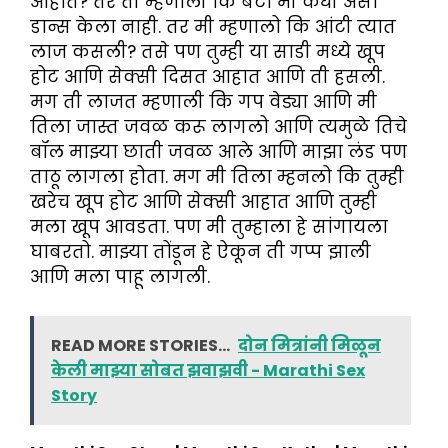
आहात? तर ती म्हणाली कि बेटा मी कधी असा
डान्स केला नाही. तर मी म्हणालो कि आंटी त्यात
लाज कसली? तसे पण तुम्ही या साडी मध्ये खूप
होट आणि सेक्सी दिसत आहात आणि ती हसली.
मग ती लाजत म्हणाली कि गप वेड्या आणि मी
तिला जास्त जवळ करू लागलो आणि त्यमुळे तिचे
बॉल माझ्या छाती जवळ आले आणि माझा लंड पण
ताठू लागला होता. मग मी तिला म्हनलो कि तुम्ही
खरेच खूप होट आणि सेक्सी आहात आणि तुम्ही
मला खूप आवडता. पण मी तुम्हाला हे सांगायला
घाबरतो. माझ्या तोंडून हे ऐकून ती गप्प झाली
आणि मला पाहू लागली.
READ MORE STORIES...
दोन मित्रांनी मिळून
केली माझ्या सोबत झवाझवी - Marathi Sex
Story