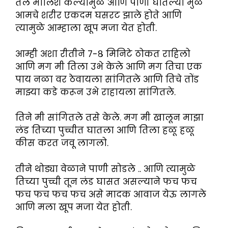
तेल मालिश केल्यामुळे आणि पाणी घातल्या मुळे
आमचे शरीर एकदम घसरट झाले होते आणि
त्यामुळे आम्हाला खूप मजा येत होती.
आम्ही अशा रीतीने ७-८ मिनिटे ठोकत राहिलो
आणि मग मी तिला उभे केले आणि मग तिचा एक
पाय नळा वर ठेवायला सांगितले आणि तिचे तोंड
माझ्या कडे करून उभे राहायला सांगितले.
तिने मी सांगितले तसे केले. मग मी खालून माझा
लंड तिच्या पुच्चीत घातला आणि तिला हळू हळू
कीस करत जवू लागलो.
तीने थोड्या वेळाने पाणी सोडले .. आणि त्यामुळे
तिच्या पुच्ची तून लंड घासत असल्याने फच फच
फच फच फच फच असे मादक आवाज येऊ लागले
आणि मला खूप मजा येत होती.