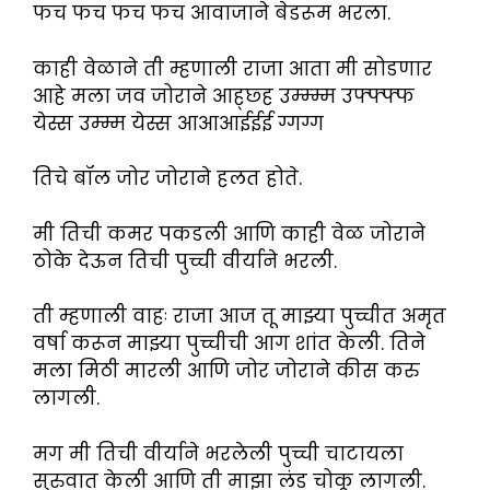
फच फच फच फच आवाजाने बेडरूम भरला.
काही वेळाने ती म्हणाली राजा आता मी सोडणार
आहे मला जव जोराने आह्छ्ह उम्म्म्म उफ्फ्फ्फ
येस्स उम्म्म येस्स आआआईईई ग्गग्ग
तिचे बॉल जोर जोराने हलत होते.
मी तिची कमर पकडली आणि काही वेळ जोराने
ठोके देऊन तिची पुच्ची वीर्याने भरली.
ती म्हणाली वाहः राजा आज तू माझ्या पुच्चीत अमृत
वर्षा करून माझ्या पुच्चीची आग शांत केली. तिने
मला मिठी मारली आणि जोर जोराने कीस करु
लागली.
मग मी तिची वीर्याने भरलेली पुच्ची चाटायला
सुरुवात केली आणि ती माझा लंड चोकू लागली.