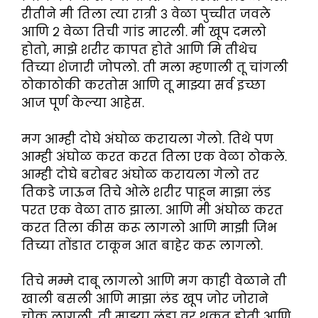
रीतीने मी तिला त्या रात्री ३ वेळा पुच्चीत जवले
आणि २ वेळा तिची गांड मारली. मी खूप दमलो
होतो, माझे शरीर कापत होते आणि मि तीथेच
तिच्या शेजारी जोपलो. ती मला म्हणाली तू चांगली
ठोकाठोकी करतोस आणि तू माझ्या सर्व इच्छा
आज पूर्ण केल्या आहेस.
मग आम्ही दोघे अंघोळ करायला गेलो. तिथे पण
आम्ही अंघोळ करत करत तिला एक वेळा ठोकले.
आम्ही दोघे बरोबर अंघोळ करायला गेलो तर
तिकडे जाऊन तिचे ओले शरीर पाहून माझा लंड
परत एक वेळा ताठ झाला. आणि मी अंघोळ करत
करत तिला कीस करू लागलो आणि माझी जिभ
तिच्या तोंडात टाकून आत बाहेर करू लागलो.
तिचे मम्मे दाबू लागलो आणि मग काही वेळाने ती
खाली बसली आणि माझा लंड खूप जोर जोराने
चोकू लागली. ती माझ्या लंडा वर थुकत होती आणि