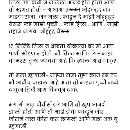
तिला पण कधी न जालेला आनंद होत होता आणि
ती म्हणत होती – आआआ उम्म्म्म ओह्छ्ह्ह जव
माझ्या राजा . जव मला . फाडून दे माझी ओह्ह्ह्ह
येस्स्स फड माझी पुच्ची … फाड हिला .. आणि .. माझी
तहान भागव . ओह्ह्ह येस्स्स.
१५ मिनिटे तिला न थांबता ठोकल्या वर मी आता
पाणी सोडणार होतो.. मी तिला सांगितले – माझा
कामरस तुला प्यायचा आहे कि त्याला आत टाकू?
ती मला म्हणाली- माझ्या राजा तुझा काम रस तर
मी आधीच चाखला आहे आता तो माझ्या पुच्ची मध्ये
टाकून तिची आग विजवून टाक.
मग मी आत वीर्य सोडले आणि ती खूप आनंदी
झाली होती आणि ती माझे डोके पकडून जोर
जोराने मला कीस करू लागली आणि मला थेंक यु
म्हणाली.