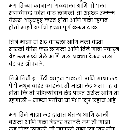
मग तिच्या कानाला, गळ्याला आणि पोटाला
सगळीकडे कीस करू लागलो. ती अह्छ्ह उम्म्म्म
येस्स्स ओह्छ्ह्ह करत होती आणि मला म्हणत
होती माझी वर्षाची इच्छा पूर्ण करून टाक.
तिने माझा टी शर्ट काढला आणि मला वेड्या
सारखी कीस करु लागली आणि तिने मला पकडून
बेड रूम मध्ये नेले आणि मला धक्का देऊन मला
बेड वर झोपवले.
तिने तिची ब्रा पेंटी काढून टाकली आणि माझा लंड
पेंटी मधून बाहेर काढला. ती माझा लंड असा पहात
होती कि ती पहिल्यांदाच लंड पाहत असेल आणि ती
म्हणाली – माझ्या पतीचा या पेक्षा खूप लहान आहे.
मग तिने माझा लंड हातात घेतला आणि खाली
बसली आणि मला बेडवर बसवले मग ती माझा
लंड चोकू लागली, ती म्हणाली तुझा लंड खूप गोड