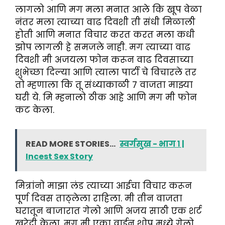
लागलो आणि मग मला मनात आले कि खूप वेळा
नंतर मला त्याच्या वाढ दिवशी ती संधी मिळाली
होती आणि मनात विचार करत करत मला कधी
झोप लागली हे समजले नाही. मग त्याच्या वाढ
दिवशी मी अजयला फोन करून वाढ दिवसाच्या
शुभेच्छा दिल्या आणि त्याला पार्टी चे विचारले तर
तो म्हणाला कि तू संध्याकाळी ७ वाजता माझ्या
घरी ये. मि म्हनालो ठीक आहे आणि मग मी फोन
कट केला.
READ MORE STORIES...
स्वर्गसुख - भाग १ |
Incest Sex Story
मित्रांनो माझा लंड त्याच्या आईचा विचार करून
पूर्ण दिवस ताठ्लेला राहिला. मी तीन वाजता
घरातून बाजारात गेलो आणि अजय साठी एक शर्ट
खरेदी केला, मग मी एका वाईन शोप मध्ये गेलो