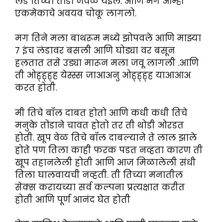
लंड तिच्या तोंडा जवळ येईल. आणि मग आम्ही
एकमेकाचे अवयव चोकू लागलो.
मग तिने मला बाथरूम मध्ये झोपवले आणि माझ्या
७ इंच लंडावर बसली आणि घोड्या वर बसून
हलतात तसे उड्या मारून मला जवू लागली .आणि
ती ओह्ह्ह्ह येस्स्स जाआअनु ओह्ह्ह्ह याआआअ
करत होती.
मी तिचे बॉल दाबत होतो आणि कधी कधी तिचे
मनुके तोंडाने चावत होतो तर ती थोडी ओरडत
होती. खूप वेळ तिचे बॉल दाबल्याने ते लाल झाले
होते पण तिला काही फरक पडत नव्हता कारण ती
खूप तहानलेली होती आणि आज मिळालेली संधी
तिला घालवायची नव्हती. ती तिच्या मनातील
सेक्स करायच्या सर्व कल्पना प्रत्यक्षात करीत
होती आणि पूर्ण आनंद घेत होती