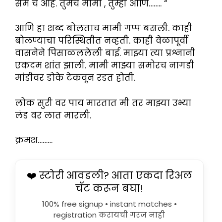
सेम च आहे. तुमचे मामा , तुम्ही आणि…….. “
आणि हा शब्द बोलताच मामी गप्प बसली. काही
बोलण्याचा परिस्थितीत नव्हती. काही वेळापूर्वी
वासनेने पिसाळललेली बाई. माझ्या त्या प्रश्नानी
एकदम शांत झाली. मामी माझ्या समोरच नागडी
मांडीवर डोके टेकवून रडत होती.
लोक सुरी वर पाय मारतात मी तर माझ्या उभ्या
लंड वर लात मारली.
क्रमश………
❤️ स्टोरी आवडली? आता एकदा रिअल
चॅट करून बघा!
100% free signup • instant matches •
registration करायची गरज नाही