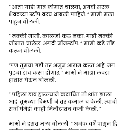
” आता गाडी मात्र जोमात चालवा, अगदी सरळ
शेवटच्या स्टॉप वरच थांबली पाहिजे. ” मामी मला
पाहून बोलली.
” नक्की मामी, काळजी करू नका. गाडी नक्की
जोमात चालेल. अगदी नॉनस्टॉप. ” मामी कडे तोंड
करून बोललो.
“पण तुमचा गडी तर अजुन आराम करत आहे. मग
पुढचा डाव कसा होणार. ” मामी ने माझा लवडा
हातात घेऊन बोलली.
” पहिला डाव हारल्याने कदाचित तो शांत झाला
आहे. तुमच्या चिमणी ने तर कमाल च केली. त्याची
सर्वी घंमेडी काही मिनीटातच कमी केली. “
मामी ने हसत मला बोलली. ” अनेक वर्षे पासून हि