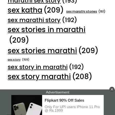
marathi sex story
(193)
sex katha
(209)
sex marathi stories
(161)
sex marathi story
(192)
sex stories in marathi
(209)
sex stories marathi
(209)
sex story
(159)
sex story in marathi
(192)
sex story marathi
(208)
18 U.S.C 2257
Privacy Policy
DMCA
Terms of Use