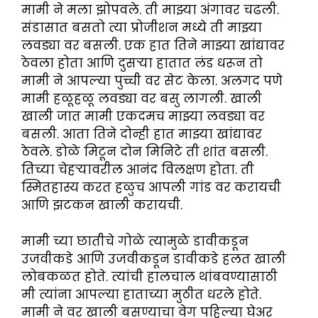
मामी ने मला झोपवले. ती माझ्या अंगावर चढली.
संडासात बसतो त्या प्रोजीशन मध्ये ती माझ्या
लवड्या वर बसली. एक हात तिने माझ्या खांद्यावर
ठेवला होता आणि दुसऱ्या हातात लंड धरून तो
मामी ने आपल्या पुच्ची वर सेट केला. अलगद पणे
मामी हळूहळू लवड्या वर बसु लागली. खाली
खाली जात मामी एकदमच माझ्या लवड्या वर
बसली. आता तिने दोन्ही हात माझ्या खांद्यावर
ठेवले. डोळे मिटून दोन मिनिटे ती शांत बसली.
तिच्या चेहऱ्यावरील आनंद विलक्षण होता. ती
स्मितहास्य करत हळुच आपली गांड वर करायची
आणि झटकन खाली करायची.
मामी च्या छातीचे गोळे त्यामुळे डावीकडून
उजवीकडे आणि उजवीकडून डावीकडे हलत खाली
लोबकळत होते. त्यांची हालचाल थांबवण्यासाठी
मी त्यांना आपल्या हाताच्या मुठीत धरले होते.
मामी ने वर खाली बसण्याचा वेग पहिल्या घेअर