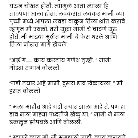
घेऊन चोखत होती. त्यामुळे आता त्याला हि
ताठपणा आला होता. लवकरात लवकर मामी च्या
पुच्ची मध्ये आपला लवडा टाकून तिला शांत करावे
म्हणून मी उठलो. तरी सुद्धा मामी चे चाटणे सुरू
होते. मी माझ्या मुठीत मामी चे केस धरले आणि
तिला जोरात मागे खेचले.
“आई गं…… काय करताय गणेश तुम्ही. ” मामी
थोड्या रागाने बोलली.
“गडी तयार आहे मामी, दुसरा डाव खेळायला. ” मी
हसत बोललो.
” मला माहीत आहे गडी तयार झाला आहे ते. पण हा
डाव मला माझ्या पध्दतीने खेळु द्या. ” मामी ने मला
ढकलून झोपवले आणि बोलली.
” म्हणजे काय मी, मी समझलो नाही. काय करायचे