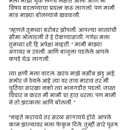
मला माझी चुक लगेच लक्षात आली आणि मी
विषय बदलण्याचा प्रयत्न करू लागलो. पण मामी
मात्र माझ्या बोलण्याने खवळली.
“म्हणजे तुमच्या बरोबर झोपली. आपल्या नात्यांची
सीमा ओलांडली ते हे ऐकण्यासाठी. गणेश मला
तुमच्या शी हि अपेक्षा नव्हती. ” मामी माझ्या
अंगावर न उठली. आणि बाजुला पडलेले आपले
कपडे घेऊ लागली.
त्या क्षणी मला वाटलं. खरंच माझे नसीब झंडु आहे.
समोर जे ठेवले आहे त्या वर ताव मारावं तर मी
चुतिया सारखा नको त्या भानगडीत पडलो. जास्त
विचार न करत मी मामी चा हात धरला. पण मामी
ने तो झटकला आणि बोलली. “
“नव्हते करायचे तर सरळ सांगायचे होते. आपले
काम झाल्यावर मला फेकुन दिले. तुम्ही सारे पुरूष