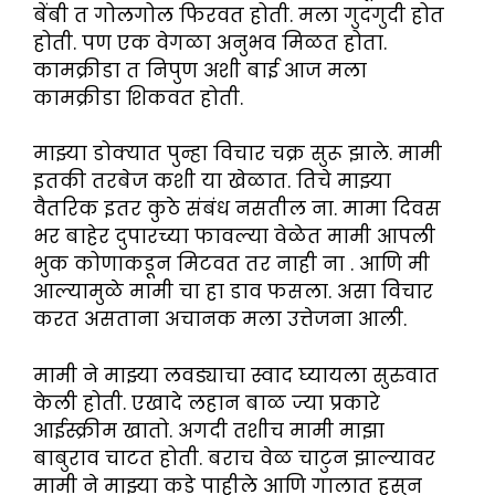
बेंबी त गोलगोल फिरवत होती. मला गुदगुदी होत
होती. पण एक वेगळा अनुभव मिळत होता.
कामक्रीडा त निपुण अशी बाई आज मला
कामक्रीडा शिकवत होती.
माझ्या डोक्यात पुन्हा विचार चक्र सुरू झाले. मामी
इतकी तरबेज कशी या खेळात. तिचे माझ्या
वैतरिक इतर कुठे संबंध नसतील ना. मामा दिवस
भर बाहेर दुपारच्या फावल्या वेळेत मामी आपली
भुक कोणाकडून मिटवत तर नाही ना . आणि मी
आल्यामुळे मामी चा हा डाव फसला. असा विचार
करत असताना अचानक मला उत्तेजना आली.
मामी ने माझ्या लवड्याचा स्वाद घ्यायला सुरुवात
केली होती. एखादे लहान बाळ ज्या प्रकारे
आईस्क्रीम खातो. अगदी तशीच मामी माझा
बाबुराव चाटत होती. बराच वेळ चाटुन झाल्यावर
मामी ने माझ्या कडे पाहीले आणि गालात हसुन