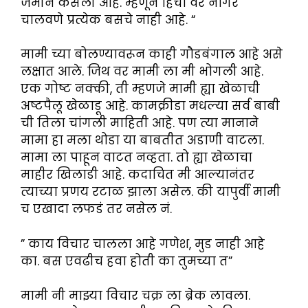
जमीन कसली आहे. म्हणून हिचा वर नांगर
चालवणे प्रत्येक बसचे नाही आहे. “
मामी च्या बोलण्यावरून काही गौडबंगाल आहे असे
लक्षात आले. जिथ वर मामी ला मी भोगली आहे.
एक गोष्ट नक्की, ती म्हणजे मामी ह्या खेळाची
अष्टपैलू खेळाडू आहे. कामक्रीडा मधल्या सर्व बाबी
ची तिला चांगली माहिती आहे. पण त्या मानाने
मामा हा मला थोडा या बाबतीत अडाणी वाटला.
मामा ला पाहून वाटत नव्हता. तो ह्या खेळाचा
माहीर खिलाडी आहे. कदाचित मी आल्यानंतर
त्याच्या प्रणय रटाळ झाला असेल. की यापुर्वी मामी
च एखादा लफडं तर नसेल नं.
” काय विचार चालला आहे गणेश, मुड नाही आहे
का. बस एवढीच हवा होती का तुमच्या त”
मामी नी माझ्या विचार चक्र ला ब्रेक लावला.