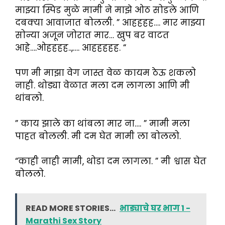
माझ्या स्पिड मुळे मामी ने माझे ओठ सोडले आणि
दबक्या आवाजात बोलली. ” आहहहह…. मार माझ्या
सोन्या अजून जोरात मार… खुप बर वाटत
आहे….ओहहहह..,…. आहहहहह. “
पण मी माझा वेग जास्त वेळ कायम ठेऊ शकलो
नाही. थोड्या वेळात मला दम लागला आणि मी
थांबलो.
” काय झाले का थांबला मार ना…. ” मामी मला
पाहत बोलली. मी दम घेत मामी ला बोललो.
“काही नाही मामी, थोडा दम लागला. ” मी श्वास घेत
बोललो.
READ MORE STORIES...
भाड्याचे घर भाग 1 -
Marathi Sex Story