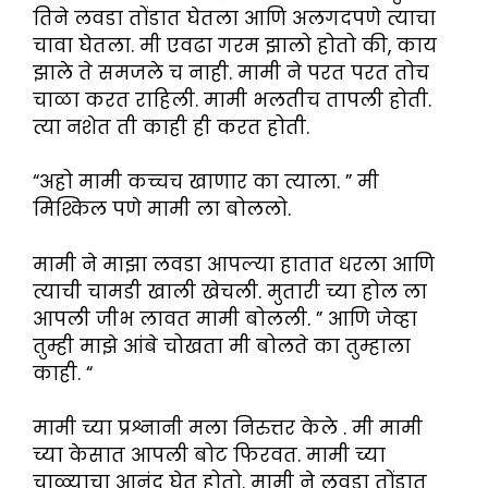
तिने लवडा तोंडात घेतला आणि अलगदपणे त्याचा
चावा घेतला. मी एवढा गरम झालो होतो की, काय
झाले ते समजले च नाही. मामी ने परत परत तोच
चाळा करत राहिली. मामी भलतीच तापली होती.
त्या नशेत ती काही ही करत होती.
“अहो मामी कच्चच खाणार का त्याला. ” मी
मिश्किल पणे मामी ला बोललो.
मामी ने माझा लवडा आपल्या हातात धरला आणि
त्याची चामडी खाली खेचली. मुतारी च्या होल ला
आपली जीभ लावत मामी बोलली. ” आणि जेव्हा
तुम्ही माझे आंबे चोखता मी बोलते का तुम्हाला
काही. “
मामी च्या प्रश्नानी मला निरुत्तर केले . मी मामी
च्या केसात आपली बोट फिरवत. मामी च्या
चाळ्याचा आनंद घेत होतो. मामी ने लवडा तोंडात