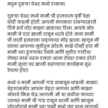
मधुन दुसऱ्या घेअर मध्ये टाकला.
दुसऱ्या घेअर मध्ये मामी ची हालचाल पुर्वी पेक्षा
थोडी वाढली होती. आपली मादकता दाबण्यासाठी
तिने सर्व जोर माझ्या खांद्यावर दिला. आपले ओंठ
मामी ने दात खाली दाबून धरले होते. मला मामी
ची छाती हलताना पाहण्याचा मोह झाला. म्हणून मी
त्यांना आपल्या मुठीतुन सोडले. माझे दोन्ही हात मी
मामी च्या ढुंगणावर ठेवले आणि मुठीत गांडीचा
जेवढा मास धरून दाबता आला तेवढा दाबत होतो.
मामी सुध्दा वर खाली बसण्याचा कार्यक्रम सुरू
ठेवला होता.
मध्ये च मामी आपली गांड वाकवून थांबली. माझ्या
चेहऱ्यासमोर आपला चेहरा आणला आणि माझ्या
ओंठाचे किस घेऊ लागली. मी या संधीचा फायदा
उचलत मामी ची गांड दाबून धरली आणि खालून
जोरजोराने मामी च्या पुच्ची मध्ये लंड घालु लागलो.