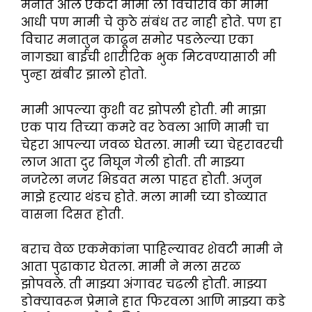
मनात आले एकदा मामी ला विचारावे की मामा
आधी पण मामी चे कुठे संबंध तर नाही होते. पण हा
विचार मनातुन काढून समोर पडलेल्या एका
नागड्या बाईची शारीरिक भुक मिटवण्यासाठी मी
पुन्हा खंबीर झालो होतो.
मामी आपल्या कुशी वर झोपली होती. मी माझा
एक पाय तिच्या कमरे वर ठेवला आणि मामी चा
चेहरा आपल्या जवळ घेतला. मामी च्या चेहरावरची
लाज आता दुर निघून गेली होती. ती माझ्या
नजरेला नजर भिडवत मला पाहत होती. अजुन
माझे हत्यार थंडच होते. मला मामी च्या डोळ्यात
वासना दिसत होती.
बराच वेळ एकमेकांना पाहिल्यावर शेवटी मामी ने
आता पुढाकार घेतला. मामी ने मला सरळ
झोपवले. ती माझ्या अंगावर चढली होती. माझ्या
डोक्यावरून प्रेमाने हात फिरवला आणि माझ्या कडे