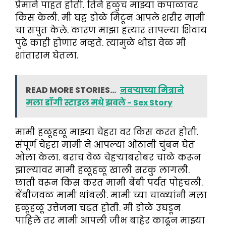
प्रेमाने पाहत होती. तिने हळुच माझ्या कपाळावर
किस केली. मी घट्ट डोळे मिटून आपले शरीर मामी
चा सपुत केले. कारण माझा हत्यार तापल्या शिवाय
पुढे काही होणार नव्हते. त्यामुळे थोडा वेळ मी
शांताराम घेतला.
READ MORE STORIES...
नवऱ्याच्या मित्राने
मला डॉगी स्टाइल मधे झवले - Sex Story
मामी हळूहळू माझ्या चेहरा वर किस करत होती.
संपूर्ण चेहरा मामी ने आपल्या ओंठानी चुंबन घेत
ओला केला. बराच वेळ चेहऱ्याबरोबर चाळे करून
झाल्यावर मामी हळूहळू खाली सरकु लागली.
छाती वरून किस करत मामी बेंबी पर्यंत पोहचली.
बेंबीजवळ मामी थांबली. मामी च्या चाळ्यांनी मला
हळूहळू उत्तेजना चढत होती. मी डोळे उघडून
पाहिले तर मामी आपली जीभ बाहेर काढून माझ्या