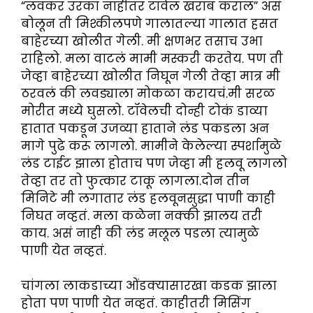
“लवकर उरका नाहीतर टॉवेल खराब कराल” असं
बोलून ती मिश्कीलपणे गालातल्या गालात हसत
बाहेरच्या खोलीत गेली. मी क्षणभर तसाच उभा
राहिलो. मला वाटलं मामी मस्करी करतेय. पण ती
जेव्हा बाहेरच्या खोलीत निघून गेली तेव्हा मात्र मी
ठरवलं की लवड्याला मोकळा करायचं.मी सरळ
मोरीत मध्ये घुसलो. टॉवेलची दोन्ही टोकं डाव्या
हातात पकडून उजव्या हाताने लंड पकडला अन
मागे पुढे करू लागलो. मामीने केलेल्या स्पर्शामुळे
लंड टाईट झाला होताच पण जेव्हा मी हलवू लागलो
तेव्हा तर तो फुत्कार टाकू लागला.दोन तीन
मिनिटे मी लगातार लंड हलवूनसुद्धा पाणी काही
निघत नव्हतं. मला कळेना नक्की झालय तरी
काय. असं नाही की लंड मलूल पडला त्यामुळे
पाणी येत नव्हतं.
चांगला लाकडाच्या ओंडक्यासारखा कडक झाला
होता पण पाणी येत नव्हतं. काहीतरी मिसिंग