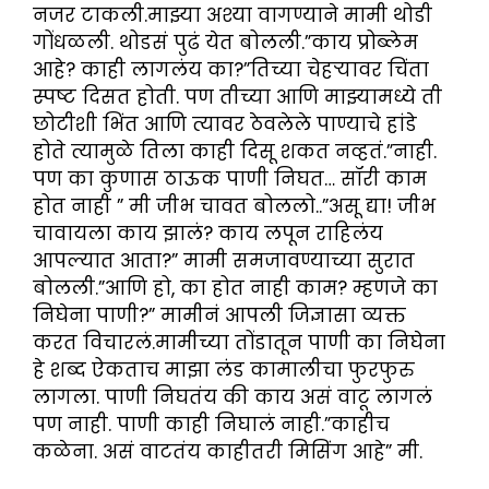
नजर टाकली.माझ्या अश्या वागण्याने मामी थोडी
गोंधळली. थोडसं पुढं येत बोलली.”काय प्रोब्लेम
आहे? काही लागलंय का?”तिच्या चेहऱ्यावर चिंता
स्पष्ट दिसत होती. पण तीच्या आणि माझ्यामध्ये ती
छोटीशी भिंत आणि त्यावर ठेवलेले पाण्याचे हांडे
होते त्यामुळे तिला काही दिसू शकत नव्हतं.”नाही.
पण का कुणास ठाऊक पाणी निघत… सॉरी काम
होत नाही ” मी जीभ चावत बोललो..”असू द्या! जीभ
चावायला काय झालं? काय लपून राहिलंय
आपल्यात आता?” मामी समजावण्याच्या सुरात
बोलली.”आणि हो, का होत नाही काम? म्हणजे का
निघेना पाणी?” मामीनं आपली जिज्ञासा व्यक्त
करत विचारलं.मामीच्या तोंडातून पाणी का निघेना
हे शब्द ऐकताच माझा लंड कामालीचा फुरफुरु
लागला. पाणी निघतंय की काय असं वाटू लागलं
पण नाही. पाणी काही निघालं नाही.”काहीच
कळेना. असं वाटतंय काहीतरी मिसिंग आहे” मी.