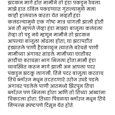
झटकन मागे होत मामीने तो हंडा पकडून ठेवला.
माझे हात टॉवेल पकडण्यात गुंतल्यामुळे मला
काही हालचाल करता येत नव्हती.हंडा
कलंडल्यामुळे एक गोष्ट मात्र चांगली झाली होती
अन ती म्हणजे जेव्हा हंडा माझ्या बाजूला कलंडला
तेव्हा तो पडू नये म्हणून मामीने तो झटकन
आपल्या बाजूला ओढला होता, या झटापटीत
हंड्यातले पाणी हैंडकाळून त्यातले बरेचसे पाणी
मामीच्या अंगावर सांडले. मामीच्या छातीवर
साडीचा बराचसा भाग भिजला होता.मामी हंडा
व्यवस्थित करून मागे झाली अन आपला पदर
पकडून झटकू लागली. तिने पदर बाजूला करताच
तिचे ब्लॉउज मधून तटतटणारे उरोज उघडे पडले.
अंगावर पडलेले पाणी आतमध्ये झिरपून तिचा
ब्लॉउज पण भिजला होता आणि तो तिच्या आंब्यांना
चिकटला होता. तिच्या पिवळया ब्लॉउज मधून तिचे
निप्पल्स स्पष्टपणे दिसून येत होते.