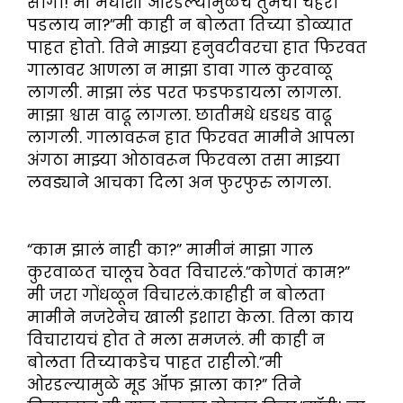
सांगा! मी मघाशी ओरडल्यामुळेच तुमचा चेहरा
पडलाय ना?”मी काही न बोलता तिच्या डोळ्यात
पाहत होतो. तिने माझ्या हनुवटीवरचा हात फिरवत
गालावर आणला न माझा डावा गाल कुरवाळू
लागली. माझा लंड परत फडफडायला लागला.
माझा श्वास वाढू लागला. छातीमधे धडधड वाढू
लागली. गालावरून हात फिरवत मामीने आपला
अंगठा माझ्या ओठावरून फिरवला तसा माझ्या
लवड्याने आचका दिला अन फुरफुरु लागला.
“काम झालं नाही का?” मामीनं माझा गाल
कुरवाळत चालूच ठेवत विचारलं.”कोणतं काम?”
मी जरा गोंधळून विचारलं.काहीही न बोलता
मामीने नजरेनेच खाली इशारा केला. तिला काय
विचारायचं होत ते मला समजलं. मी काही न
बोलता तिच्याकडेच पाहत राहीलो.”मी
ओरडल्यामुळे मूड ऑफ झाला का?” तिने