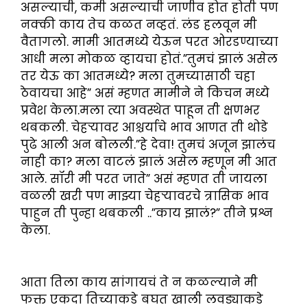
असल्याची, कमी असल्याची जाणीव होत होती पण
नक्की काय तेच कळत नव्हतं. लंड हलवून मी
वैतागलो. मामी आतमध्ये येऊन परत ओरडण्याच्या
आधी मला मोकळ व्हायचा होतं.”तुमचं झालं असेल
तर येऊ का आतमध्ये? मला तुमच्यासाठी चहा
ठेवायचा आहे” असं म्हणत मामीने ने किचन मध्ये
प्रवेश केला.मला त्या अवस्थेत पाहून ती क्षणभर
थबकली. चेहऱ्यावर आश्चर्याचे भाव आणत ती थोडे
पुढे आली अन बोलली.”हे देवा! तुमचं अजून झालंच
नाही का? मला वाटलं झालं असेल म्हणून मी आत
आले. सॉरी मी परत जाते” असं म्हणत ती जायला
वळली खरी पण माझ्या चेहऱ्यावरचे त्रासिक भाव
पाहुन ती पुन्हा थबकली ..”काय झालं?” तीने प्रश्न
केला.
आता तिला काय सांगायचं ते न कळल्याने मी
फक्त एकदा तिच्याकडे बघत खाली लवड्याकडे