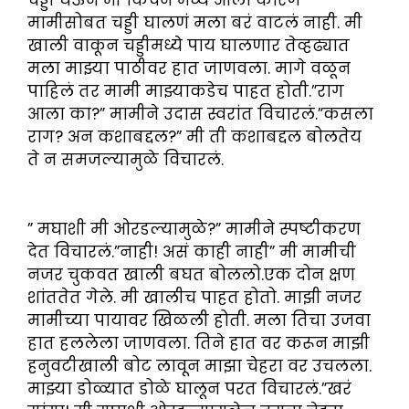
चड्डी घेऊन मी किचन मध्ये आलो कारण
मामीसोबत चड्डी घालणं मला बरं वाटलं नाही. मी
खाली वाकून चड्डीमध्ये पाय घालणार तेव्हढ्यात
मला माझ्या पाठीवर हात जाणवला. मागे वळून
पाहिलं तर मामी माझ्याकडेच पाहत होती.”राग
आला का?” मामीने उदास स्वरांत विचारलं.”कसला
राग? अन कशाबद्दल?” मी ती कशाबद्दल बोलतेय
ते न समजल्यामुळे विचारलं.
” मघाशी मी ओरडल्यामुळे?” मामीने स्पष्टीकरण
देत विचारलं.”नाही! असं काही नाही” मी मामीची
नजर चुकवत खाली बघत बोललो.एक दोन क्षण
शांततेत गेले. मी खालीच पाहत होतो. माझी नजर
मामीच्या पायावर खिळली होती. मला तिचा उजवा
हात हललेला जाणवला. तिने हात वर करून माझी
हनुवटीखाली बोट लावून माझा चेहरा वर उचलला.
माझ्या डोळ्यात डोळे घालून परत विचारलं.”खरं