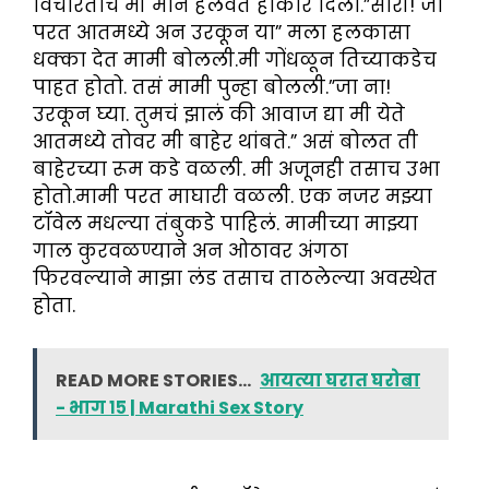
विचारताच मी मान हलवत होकार दिला.”सॉरी! जा
परत आतमध्ये अन उरकून या” मला हलकासा
धक्का देत मामी बोलली.मी गोंधळून तिच्याकडेच
पाहत होतो. तसं मामी पुन्हा बोलली.”जा ना!
उरकून घ्या. तुमचं झालं की आवाज द्या मी येते
आतमध्ये तोवर मी बाहेर थांबते.” असं बोलत ती
बाहेरच्या रूम कडे वळली. मी अजूनही तसाच उभा
होतो.मामी परत माघारी वळली. एक नजर मझ्या
टॉवेल मधल्या तंबुकडे पाहिलं. मामीच्या माझ्या
गाल कुरवळण्याने अन ओठावर अंगठा
फिरवल्याने माझा लंड तसाच ताठलेल्या अवस्थेत
होता.
READ MORE STORIES...
आयत्या घरात घरोबा
- भाग १५ | Marathi Sex Story