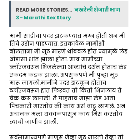
READ MORE STORIES...
नखरेली शेजारी भाग
3 - Marathi Sex Story
मामी साडीचा पदर झटकण्यात मग्न होती अन मी
तिचे उरोज पाहण्यात. इतकावेळ मामीशी
बोलताना मी मूठ मारणं थांबवलं होतं ज्यामुळे लंड
थोडासा शांत झाला होता. मात्र मामीच्या
ब्लॉउजवरून भिजलेल्या आंब्यांचे दर्शन होताच लंड
एकदम कडक झाला. अपसुकपणे मी पुन्हा मूठ
मारू लागलो.मामीने पदर झटकून होताच
ब्लॉउजवरून हात फिरवत तो किती भिजलाय ते
चेक करू लागली. ते पाहताच माझा लंड आता
पिचकारी मारतोय की काय असं वाटू लागलं. अन
अचानक मला सकाळपासून काय मिस करतोय
त्याची जाणीव झाली.
सर्वसामान्यपणे माणूस जेव्हा मूठ मारतो तेव्हा तो