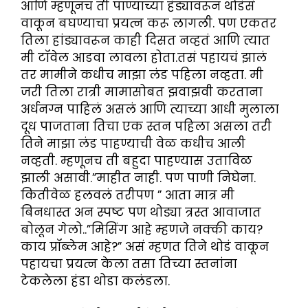
आणि म्हणूनच ती पाण्याच्या हंड्यावरून थोडंसं
वाकून बघण्याचा प्रयत्न करू लागली. पण एकतर
तिला हांड्यावरून काही दिसत नव्हतं आणि त्यात
मी टॉवेल आडवा लावला होता.तसं पहायचं झालं
तर मामीने कधीच माझा लंड पहिला नव्हता. मी
जरी तिला रात्री मामासोबत झवाझवी करताना
अर्धनग्न पाहिलं असलं आणि त्याच्या आधी मुलाला
दूध पाजताना तिचा एक स्तन पहिला असला तरी
तिने माझा लंड पाहण्याची वेळ कधीच आली
नव्हती. म्हणूनच ती बहुदा पाहण्यास उताविळ
झाली असावी.”माहीत नाही. पण पाणी निघेना.
कितीवेळ हलवलं तरीपण ” आता मात्र मी
बिनधास्त अन स्पष्ट पण थोड्या त्रस्त आवाजात
बोलून गेलो..”मिसिंग आहे म्हणजे नक्की काय?
काय प्रॉब्लेम आहे?” असं म्हणत तिने थोडं वाकून
पहायचा प्रयत्न केला तसा तिच्या स्तनांना
टेकलेला हंडा थोडा कलंडला.